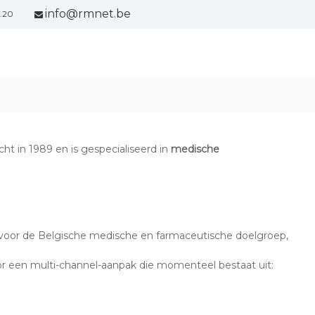
info@rmnet.be
7.20
t in 1989 en is gespecialiseerd in
medische
 voor de Belgische medische en farmaceutische doelgroep,
 een multi-channel-aanpak die momenteel bestaat uit: