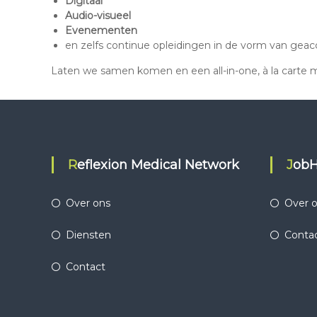
Digitaal
Audio-visueel
Evenementen
en zelfs continue opleidingen in de vorm van gea
Laten we samen komen en een all-in-one, à la carte m
Reflexion Medical Network
Job
Over ons
Over 
Diensten
Conta
Contact