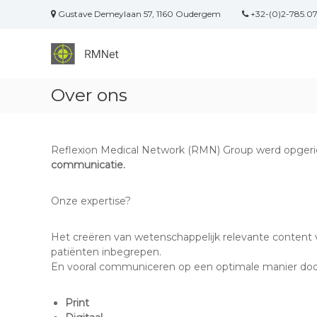
Naar
Gustave Demeylaan 57, 1160 Oudergem
+32-(0)2-785.0
de
inhoud
Reflexion
springen
Medical
Network
Over ons
Your
all-
round
communication
Reflexion Medical Network (RMN) Group werd opgerich
partner
communicatie.
in
Healthcare
Onze expertise?
Het creëren van wetenschappelijk relevante content
patiënten inbegrepen.
En vooral communiceren op een optimale manier door
Print