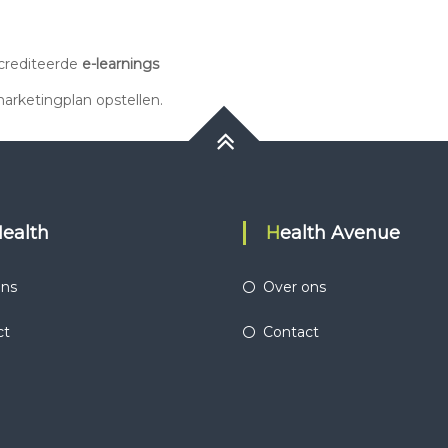
ccrediteerde
e-learnings
arketingplan opstellen.
Health
Health Avenue
ons
Over ons
ct
Contact