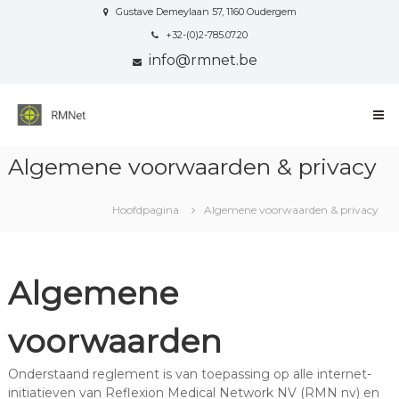
Naar
Gustave Demeylaan 57, 1160 Oudergem
de
+32-(0)2-785.07.20
inhoud
info@rmnet.be
springen
Reflexion
Medical
Network
Algemene voorwaarden & privacy
Your
all-
round
Hoofdpagina
Algemene voorwaarden & privacy
communication
partner
in
Healthcare
Algemene
voorwaarden
Onderstaand reglement is van toepassing op alle internet-
initiatieven van Reflexion Medical Network NV (RMN nv) en