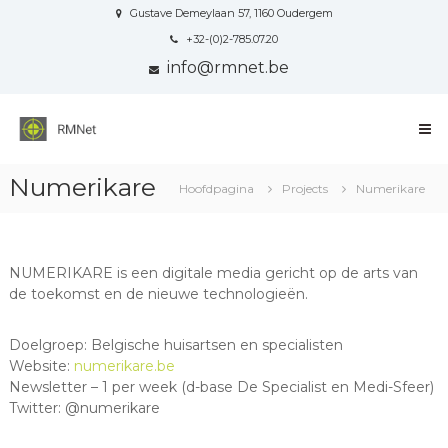
Naar
Gustave Demeylaan 57, 1160 Oudergem
de
+32-(0)2-785.07.20
inhoud
info@rmnet.be
springen
Reflexion
Medical
Network
Numerikare
Your
Hoofdpagina
Projects
Numerikare
all-
round
communication
partner
NUMERIKARE is een digitale media gericht op de arts van
in
de toekomst en de nieuwe technologieën.
Healthcare
Doelgroep: Belgische huisartsen en specialisten
Website:
numerikare.be
Newsletter – 1 per week (d-base De Specialist en Medi-Sfeer)
Twitter: @numerikare