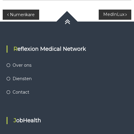
Berichtnavigatie
MedInLux
Numerikare
Reflexion Medical Network
Over ons
Diensten
Contact
JobHealth