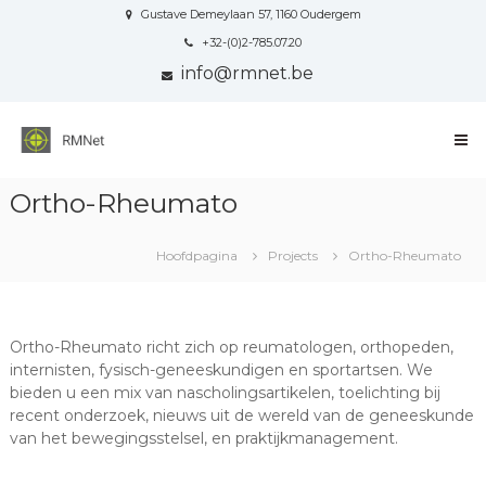
Naar
Gustave Demeylaan 57, 1160 Oudergem
de
+32-(0)2-785.07.20
inhoud
info@rmnet.be
springen
Reflexion
Medical
Network
Ortho-Rheumato
Your
all-
round
Hoofdpagina
Projects
Ortho-Rheumato
communication
partner
in
Healthcare
Ortho-Rheumato richt zich op reumatologen, orthopeden,
internisten, fysisch-geneeskundigen en sportartsen. We
bieden u een mix van nascholingsartikelen, toelichting bij
recent onderzoek, nieuws uit de wereld van de geneeskunde
van het bewegingsstelsel, en praktijkmanagement.