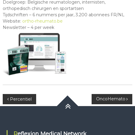
Doelgroep: Belgische reumatologen, internisten,
orthopedisch chirurgen en sportartsen
Tijdschriften – 6 nummers per jaar, 3.200 abonnees FR/NL
Website:
ortho-rheumato.be
Newsletter – 4 per week
Berichtnavigatie
OncoHemato
Percentiel
Reflexion Medical Network